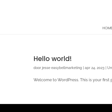
google-site-verification=OoYces2EKhcosOmGlqNL-aIBm
HOM
Hello world!
door
jesse easybellmarketing
|
apr 24, 2023
|
Un
Welcome to WordPress. This is your first pos