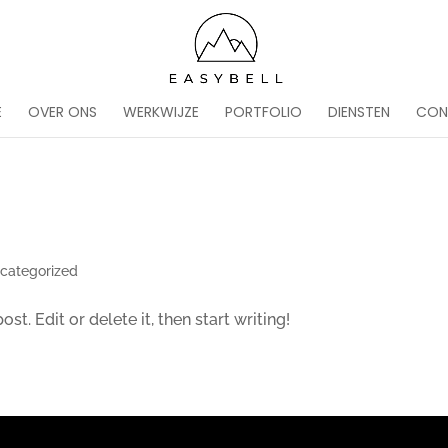
1umplU2LXmza0pdw7Y
E
OVER ONS
WERKWIJZE
PORTFOLIO
DIENSTEN
CON
categorized
t. Edit or delete it, then start writing!